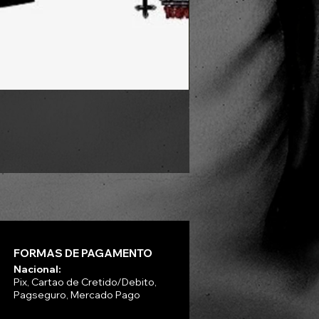
GOATPENIS - END - Tape
Preço
R$ 60,00
FORMAS DE PAGAMENTO
Nacional:
Pix, Cartao de Cretido/Debito,
Pagseguro, Mercado Pago