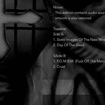
Notes:
. This edition contains audio sou
. artwork is also restored
Tracklist:
Side A:
1. Sonic Images Of The New Mil
2. Day Of The Dead
SAide B:
1. F.O.M.B.M. (Fuck Off The Melo
2. Crust