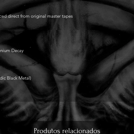
rced direct from original master tapes
enium Decay
dic Black Metal)
Produtos relacionados