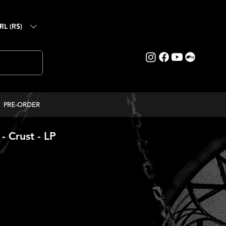
RL (R$)
PRE-ORDER
 Crust - LP
reço