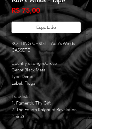
Ade's Winds - Tape
Preço
R$ 75,00
Esgotado
ROTTING CHRIST - Ade's Winds -
CASSETE
Country of origin:Grece
Genre:Black Metal
Type:Demo
Label: Floga
Tracklist:
1. Fgmenth, Thy Gift
2. The Fourth Knight of Revelation
(1 & 2)