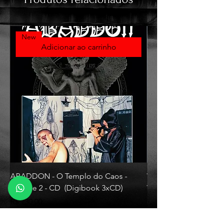
New
Adicionar ao carrinho
ABADDON - O Templo do Caos -
VLAD TEPES - Morte L
Volume 2 - CD (Digibook 3xCD)
Vinyl)
Preço
Preço
R$ 130,00
R$ 330,00