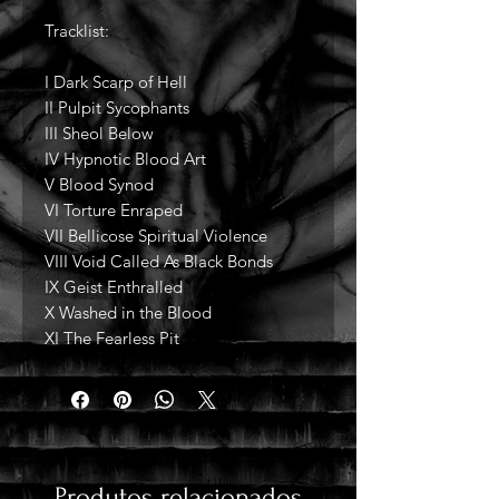
Tracklist:
I Dark Scarp of Hell
II Pulpit Sycophants
III Sheol Below
IV Hypnotic Blood Art
V Blood Synod
VI Torture Enraped
VII Bellicose Spiritual Violence
VIII Void Called As Black Bonds
IX Geist Enthralled
X Washed in the Blood
XI The Fearless Pit
Produtos relacionados