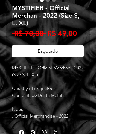
MYSTIFIER - Official
Merchan - 2022 (Size S,
L, XL)
Preço
Preço
 R$ 70,00 
R$ 49,00
normal
promocional
Esgotado
MYSTIFIER - Official Merchan - 2022
(Size S, L, XL)
Country of origin:Brazil
Genre:Black/Death Metal
Note:
. Official Merchandise - 2022