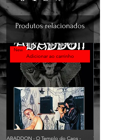
Produtos relacionados
New
Adicionar ao carrinho
ABADDON - O Templo do Caos -
VLAD TEPES - Morte L