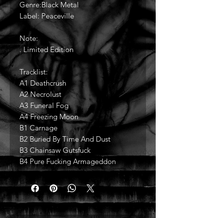
Genre:Black Metal
Label: Peaceville
Note:
. Limited Edition
Tracklist:
A1 Deathcrush
A2 Necrolust
A3 Funeral Fog
A4 Freezing Moon
B1 Carnage
B2 Buried By Time And Dust
B3 Chainsaw Gutsfuck
B4 Pure Fucking Armageddon