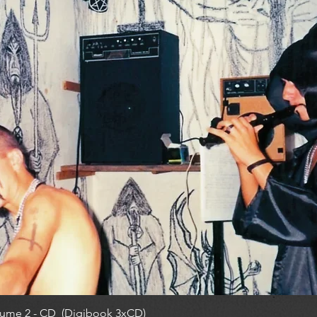
ume 2 - CD (Digibook 3xCD)