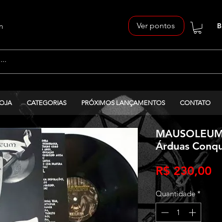
Ver pontos
n
B
OJA
CATEGORIAS
PRÓXIMOS LANÇAMENTOS
CONTATO
MAUSOLEUM -
Árduas Conquis
P
R$ 230,00
Quantidade
*