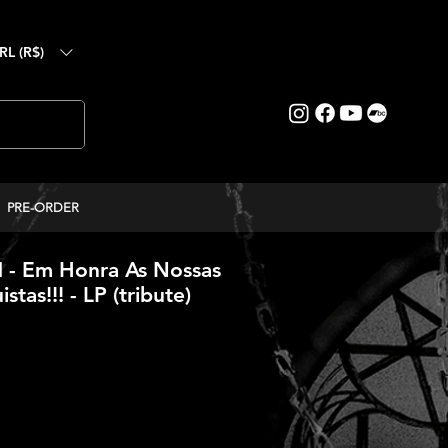
RL (R$)
PRE-ORDER
 Em Honra As Nossas
tas!!! - LP (tribute)
reço