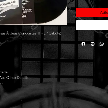
Adic
 Árduas Conquistas!!! - LP (tribute)
dade
os Olhos De Lilith
bo