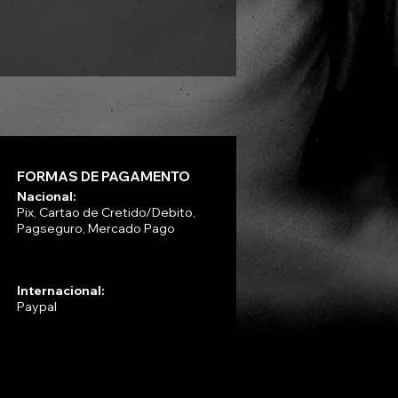
Preço
R$ 330,00
FORMAS DE PAGAMENTO
Nacional:
Pix, Cartao de Cretido/Debito,
Pagseguro, Mercado Pago
Internacional:
Paypal