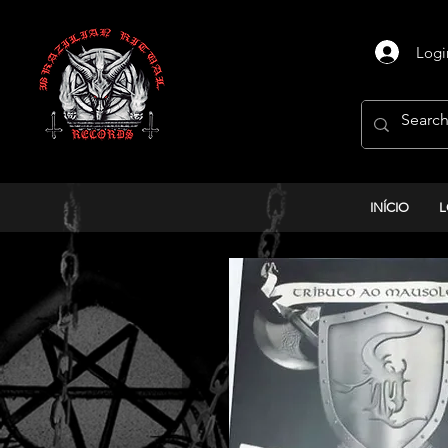
Logi
INÍCIO
L