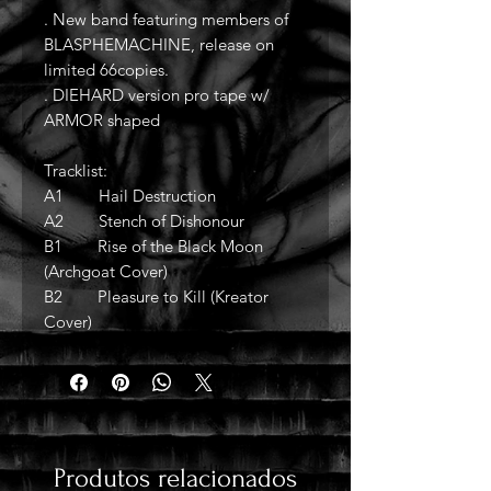
. New band featuring members of
BLASPHEMACHINE, release on
limited 66copies.
. DIEHARD version pro tape w/
ARMOR shaped
Tracklist:
A1 Hail Destruction
A2 Stench of Dishonour
B1 Rise of the Black Moon
(Archgoat Cover)
B2 Pleasure to Kill (Kreator
Cover)
Produtos relacionados