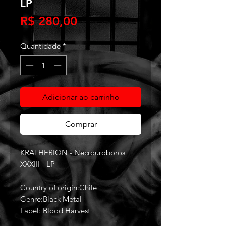
LP
Preço
R$ 280,00
Quantidade
*
Adicionar ao carrinho
Comprar
KRATHERION - Necrouroboros
XXXIII - LP
Country of origin:Chile
Genre:Black Metal
Label: Blood Harvest