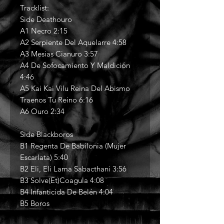
Tracklist:
Side Deathouro
A1 Necro 2:15
A2 Serpiente Del Aquelarre 4:58
A3 Mesias Cianuro 3:57
A4 De Sofocamiento Y Maldición
4:46
A5 Kai Kai Vilu Reina Del Abismo
Traenos Tu Reino 6:16
A6 Ouro 2:34
Side Blackboros
B1 Regenta De Babilonia (Mujer
Escarlata) 5:40
B2 Eli, Eli Lama Sabacthani 3:56
B3 Solve(Et)Coagula 4:08
B4 Infanticida De Belén 4:04
B5 Boros