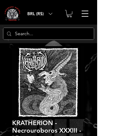
BRL (R$)
KRATHERION -
Necrouroboros XXXIII -