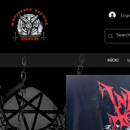
Logi
INÍCIO
L