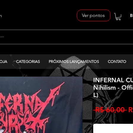
Ver pontos
n
B
OJA
CATEGORIAS
PRÓXIMOS LANÇAMENTOS
CONTATO
INFERNAL CUR
Nihilism - Off
L)
P
 R$ 60,00 
R
n