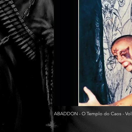
ABADDON - O Templo do Caos - Vol
Preço
R$ 130,00