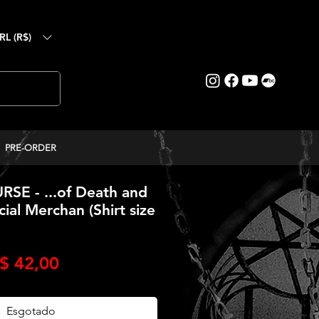
RL (R$)
PRE-ORDER
SE - ...of Death and
icial Merchan (Shirt size
reço
Preço
$ 42,00
ormal
promocional
Esgotado