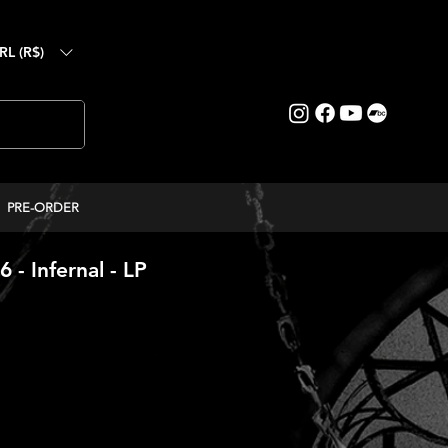
RL (R$)
PRE-ORDER
- Infernal - LP
reço