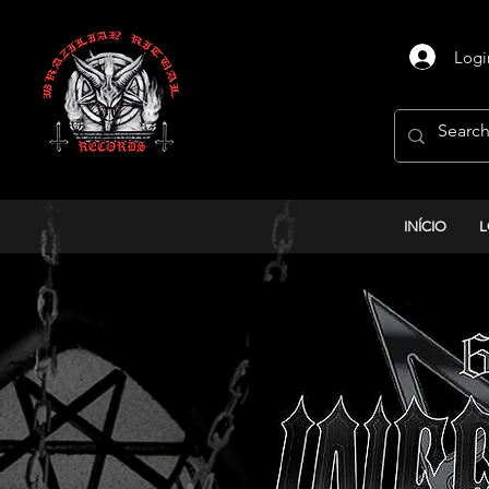
Logi
INÍCIO
L