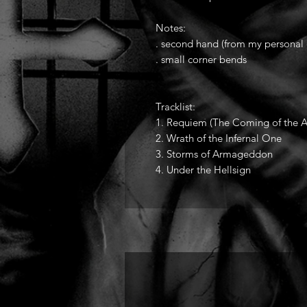
Notes:
. second hand (from my personal 
. small corner bends
Tracklist:
1. Requiem (The Coming of the A
2. Wrath of the Infernal One
3. Storms of Armageddon
4. Under the Hellsign