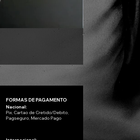
VLAD TEPES - Into Frosty 
Preço
R$ 330,00
FORMAS DE PAGAMENTO
Nacional:
Pix, Cartao de Cretido/Debito,
Pagseguro, Mercado Pago