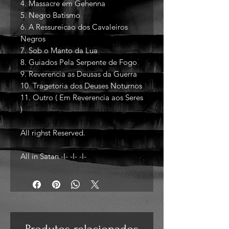
4. Massacre em Gehenna
5. Negro Batismo
6. A Ressureicao dos Cavaleiros
Negros
7. Sob o Manto da Lua
8. Guiados Pela Serpente de Fogo
9. Reverencia as Deusas da Guerra
10. Tragetoria dos Deuses Noturnos
11. Outro ( Em Reverencia aos Seres
)
All righst Reserved.
All in Satan -I- -I- -I-