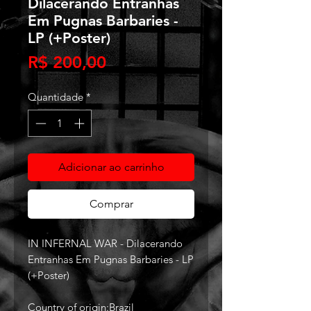
Dilacerando Entranhas
Em Pugnas Barbaries -
LP (+Poster)
Preço
R$ 200,00
Quantidade
*
Adicionar ao carrinho
Comprar
IN INFERNAL WAR - Dilacerando
Entranhas Em Pugnas Barbaries - LP
(+Poster)
Country of origin:Brazil