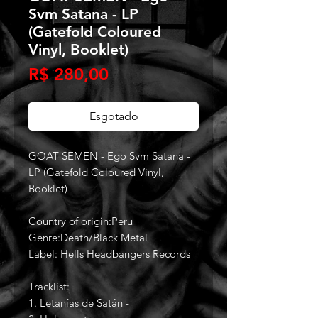
Svm Satana - LP
(Gatefold Coloured
Vinyl, Booklet)
Preço
R$ 280,00
Esgotado
GOAT SEMEN - Ego Svm Satana -
LP (Gatefold Coloured Vinyl,
Booklet)
Country of origin:Peru
Genre:Death/Black Metal
Label: Hells Headbangers Records
Tracklist:
1. Letanías de Satán -