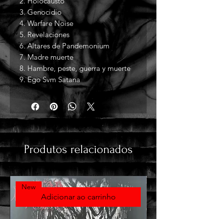
2. Holocausto
3. Genocidio
4. Warfare Noise
5. Revelaciones
6. Altares de Pandemonium
7. Madre muerte
8. Hambre, peste, guerra y muerte
9. Ego Svm Satana
Produtos relacionados
New
Adicionar ao carrinho