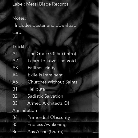
Label: Metal Blade Records
Notes:
. Includes poster and download
card.
Tracklist:
A1 The Grace Of Sin (Intro)
A2 Learn To Love The Void
A3 Failing Trinity
A4 Exile Is Imminent
A5 Churches Without Saints
B1 Hellputa
B2 Sadistic Salvation
B3 Armed Architects Of
Annihilation
B4 Primordial Obscurity
B5 Endless Awakening
B6 Aus Asche (Outro)