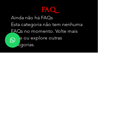
FAQ
Ainda não há FAQs
Esta categoria não tem nenhuma
FAQs no momento. Volte mais
tarde ou explore outras
categorias.
FORMAS DE ENVIO
Nacional:
Correios e Jadlog
Internacional:
DHL, UPS e FEDEX