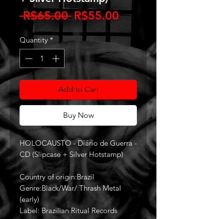
Regular
Sale
 R$65.00 
R$55.00
Price
Price
Quantity
*
Add to Cart
Buy Now
HOLOCAUSTO - Diário de Guerra -
CD (Slipcase + Silver Hotstamp)
Country of origin:Brazil
Genre:Black/War/ Thrash Metal
(early)
Label: Brazilian Ritual Records