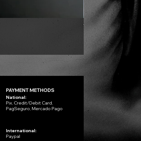
VLAD TEPES - Into Frosty 
Price
R$330.00
PAYMENT METHODS
National:
Pix, Credit/Debit Card,
PagSeguro, Mercado Pago
International:
Paypal