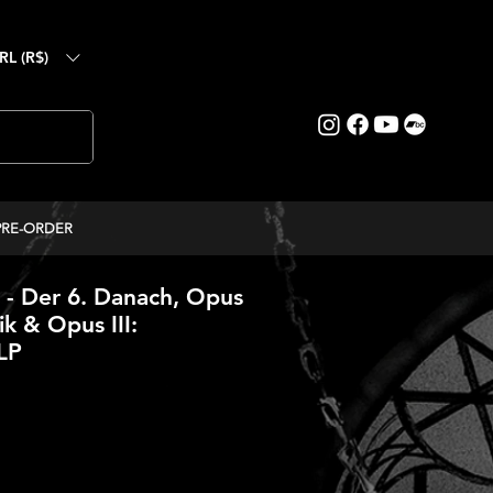
RL (R$)
PRE-ORDER
 Der 6. Danach, Opus
ik & Opus III:
LP
ice