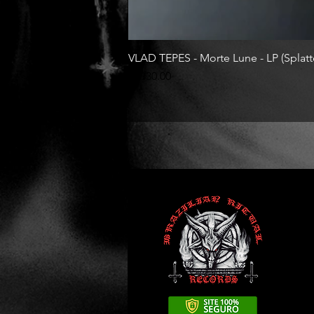
VLAD TEPES - Morte Lune - LP (Splatte
Price
R$330.00