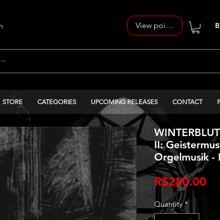
View points
n
B
STORE
CATEGORIES
UPCOMING RELEASES
CONTACT
WINTERBLUT -
II: Geistermus
Orgelmusik - 
Pr
R$280.00
Quantity
*