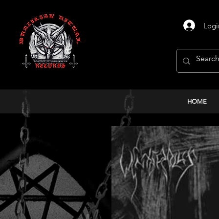
Logi
HOME