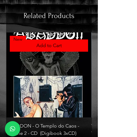
Related Products
New
Add to Cart
ABADDON - O Templo do Caos -
VLAD TEPES - Morte L
Volume 2 - CD (Digibook 3xCD)
Vinyl)