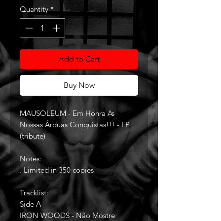
Quantity
*
Add to Cart
Buy Now
MAUSOLEUM - Em Honra As
Nossas Árduas Conquistas!!! - LP
(tribute)
Notes:
. Limited in 350 copies
Tracklist:
Side A
IRON WOODS - Não Mostre