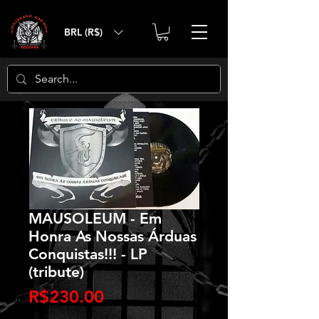
BRL (R$)
MAUSOLEUM - Em
Honra As Nossas Árduas
Conquistas!!! - LP
(tribute)
Price
R$230.00