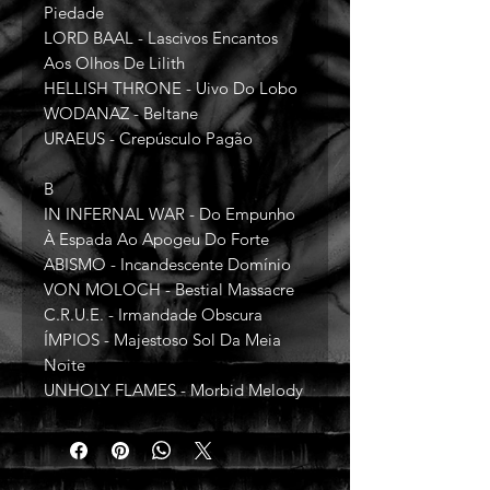
Piedade
LORD BAAL - Lascivos Encantos
Aos Olhos De Lilith
HELLISH THRONE - Uivo Do Lobo
WODANAZ - Beltane
URAEUS - Crepúsculo Pagão
B
IN INFERNAL WAR - Do Empunho
À Espada Ao Apogeu Do Forte
ABISMO - Incandescente Domínio
VON MOLOCH - Bestial Massacre
C.R.U.E. - Irmandade Obscura
ÍMPIOS - Majestoso Sol Da Meia
Noite
UNHOLY FLAMES - Morbid Melody