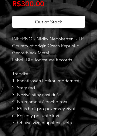
Price
R$300.00
Out of Stock
INFERNO - Nidky Nepokarteni - LP
Country of origin:Czech Republic
Genre:Black Metal
Label: Die Todesrune Records
Tracklist:
1. Fanatizován lidskou moderností
2. Starý řád
3. Neživé stíny naší duše
4. Na znamení černého rohu
5. Příliš hrdí pro pozemský život
6. Posedlý po svaté krvi
7. Ohnivé vize o upálení světa